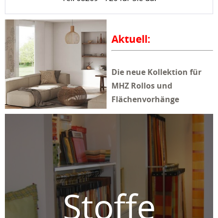
Aktuell:
Die neue Kollektion für
MHZ Rollos und
Flächenvorhänge
Stilvoll, modern und
inspirierend: Die Discover
Style-Kollektion lädt Sie ein,
Ihren Räumen Individualität
und Wohnlichkeit zu verleihen.
Entdecken Sie erlesene
Unistoffe in verschiedenen
Stoffe
Transparenzen, ausgefallene
Prints und Strukturen,