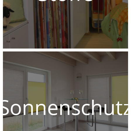
Recycling-Qualitäten sowie
Gewebe mit funktionalen
Eigenschaften. Erleben Sie
Vielfalt, die begeistert!
Erfahren Sie
hier
mehr.
Sonnenschut