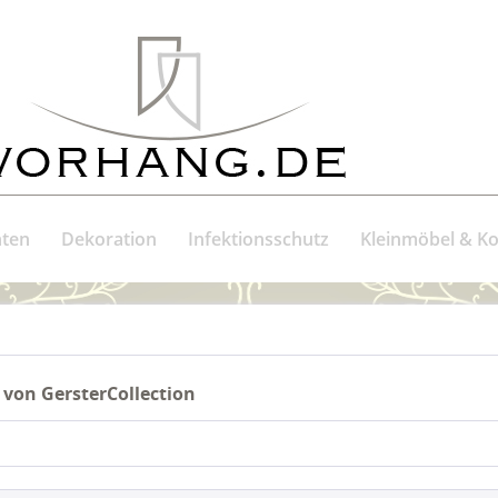
ten
Dekoration
Infektionsschutz
Kleinmöbel & 
 von GersterCollection