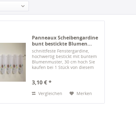
Panneaux Scheibengardine
bunt bestickte Blumen...
schnittfeste Fenstergardine,
hochwertig bestickt mit buntem
Blumenmuster, 30 cm hoch Sie
kaufen bei 1 Stück von diesem
Artikel 16 cm Gardine Achtung: 1
Stck = 1 Rapport=16 cm. Beispiel:
3,10 € *
Wenn Sie als Menge "8" (wie im
Bild dargestellt)...
Vergleichen
Merken