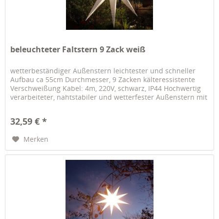
beleuchteter Faltstern 9 Zack weiß
wetterbeständiger Außenstern leichtester und schneller
Aufbau ca 55cm Durchmesser, 9 Zacken kälteressistente
Verschweißung Kabel: 4m, 220V, schwarz, IP44 Hochwertig
verarbeiteter, nahtstabiler und wetterfester Außenstern mit
9 Spitzen,...
32,59 € *
Merken