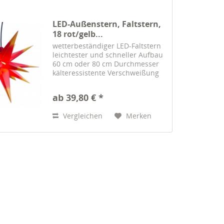
LED-Außenstern, Faltstern,
18 rot/gelb...
wetterbeständiger LED-Faltstern
leichtester und schneller Aufbau
60 cm oder 80 cm Durchmesser
kälteressistente Verschweißung
LED-Einheit mit 12 LED Dioden
Adapter 230 V, Anschl.-Kabel 3m
ab 39,80 € *
Energieeffizienzklasse A+
Hochwertig...
Vergleichen
Merken