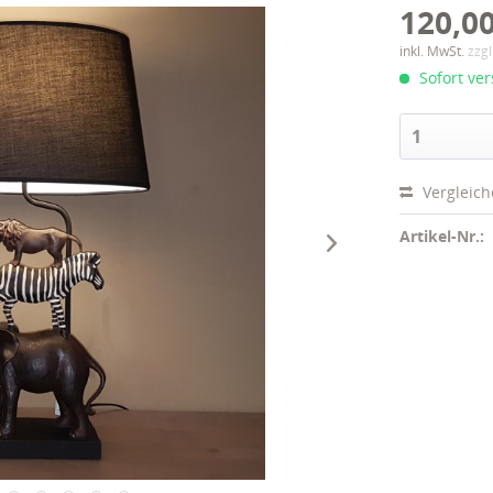
120,00
inkl. MwSt.
zzg
Sofort ver
Vergleic
Artikel-Nr.: