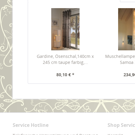
Gardine, Ösenschal,140cm x
Muschellampe
245 cm taupe farbig,...
Samoa X
80,10 € *
234,9
Service Hotline
Shop Servi