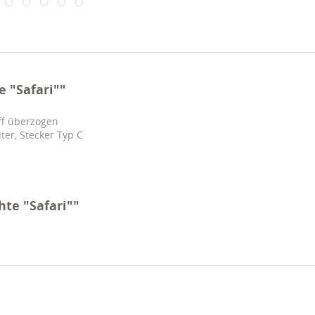
 "Safari""
ff überzogen
lter, Stecker Typ C
hte "Safari""