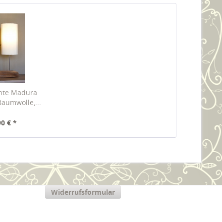
hte Madura
Baumwolle,...
90 € *
Widerrufsformular