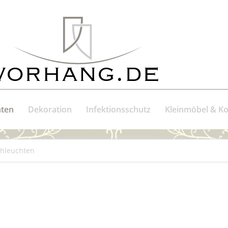
ten
Dekoration
Infektionsschutz
Kleinmöbel & 
chleuchten