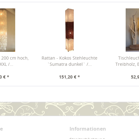
 200 cm hoch,
Rattan - Kokos Stehleuchte
Tischleuc
XL /...
`Sumatra dunkel` /...
Treibholz, 
0 € *
151,20 € *
52,
ce
Informationen